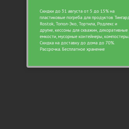
Честность и качество с
16 лет специа
пожизненной поддержкой
канализации, 24
Скидки до 31 августа от 5 до 15% на
строител
пластиковые погреба для продуктов Тингард
Rostok, Топол-Эко, Тортила, Родлекс и
другие, кессоны для скважин, декоративные
емкости, мусорные контейнеры, компостеры.
Скидка на доставку до дома до 70%.
Рассрочка. Бесплатное хранение