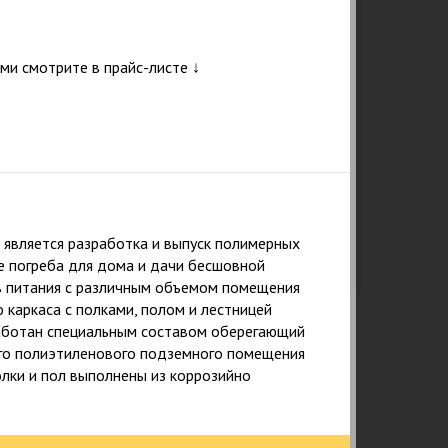
и смотрите в прайс-листе ↓
Вам перезвонят через 7 мин.
Подтверждаю ознакомление и даю
согласие на обработку персональных данных в
соответствии с Положением о персональных
данных.
является разработка и выпуск полимерных
Политика конфиденциальности
е погреба для дома и дачи бесшовной
в питания с различным объемом помещения
 каркаса с полками, полом и лестницей
работан специальным составом оберегающий
ого полиэтиленового подземного помещения
олки и пол выполнены из коррозийно
25
267