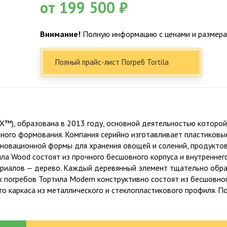
от 199 500 ₽
Внимание!
Полную информацию с ценами и размерам
Полный прайс-лист Погреб Tortila
), образована в 2013 году, основной деятельностью которой 
ого формования. Компания серийно изготавливает пластиковы
нновационной формы для хранения овощей и солений, продукто
ла Wood состоят из прочного бесшовного корпуса и внутреннего
Факты о Био-Эксперт
териалов — дерево. Каждый деревянный элемент тщательно об
ых погребов Тортила Modern конструктивно состоят из бесшовн
о каркаса из металлического и стеклопластикового профиля. П
6