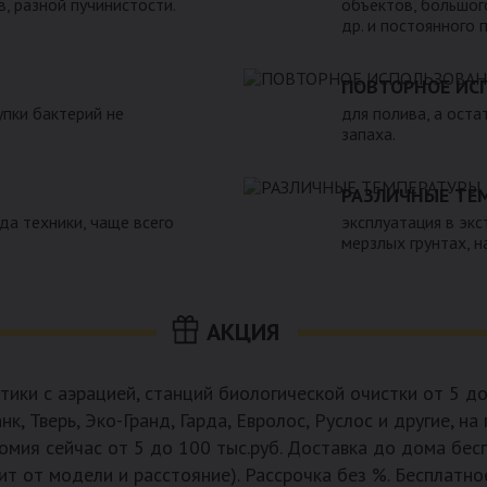
в, разной пучинистости.
объектов, большого
др. и постоянного 
ПОВТОРНОЕ ИС
пки бактерий не
для полива, а оста
запаха.
РАЗЛИЧНЫЕ ТЕ
зда техники, чаще всего
эксплуатация в экс
мерзлых грунтах, 
АКЦИЯ
птики с аэрацией, станций биологической очистки от 5 до
нк, Тверь, Эко-Гранд, Гарда, Евролос, Руслос и другие, 
мия сейчас от 5 до 100 тыс.руб. Доставка до дома бес
ит от модели и расстояние). Рассрочка без %. Бесплатно