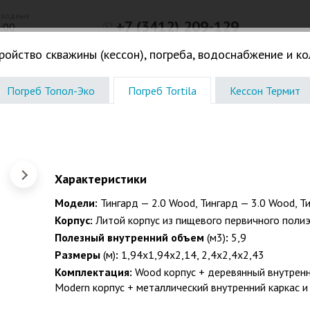
ыходных
+7 (3412) 209-129
8:00
г. Ижевск, ул.Маяковского, д.33,
ройство скважины (кессон), погреба, водоснабжение и к
оф. 316
Консультации в офисе по записи
Погреб Топол-Эко
Погреб Tortila
Кессон Термит
Погреба. Кессоны
Жироловки. КНС. Дачное
Водоочистк
ОСТАВКИ И ПРОФЕССИОНАЛЬН
ОННЫХ СИСТЕМ, ВОДОСНАБЖЕНИ
Характеристики
арантии на работы 5 лет, на изд
Модели:
Тингард — 2.0 Wood, Тингард — 3.0 Wood, Т
ачи, частного дома, коттеджа, таунхауса, магазина, кафе
Корпус:
Литой корпус из пищевого первичного поли
остиницы, поселка и др., под ключ до унитаза и смесите
Полезный внутренний объем
(м3)
:
5,9
Размеры
(м)
:
1,94х1,94х2,14, 2,4х2,4х2,43
Комплектация:
Wood корпус + деревянный внутренни
Modern корпус + металлический внутренний каркас и