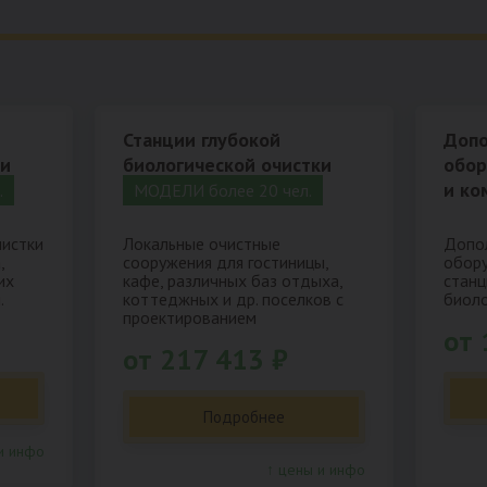
Станции глубокой
Допо
ки
биологической очистки
обор
и ко
.
МОДЕЛИ более 20 чел.
чистки
Локальные очистные
Допол
,
сооружения для гостиницы,
обору
их
кафе, различных баз отдыха,
станц
.
коттеджных и др. поселков с
биоло
проектированием
от 
от 217 413 ₽
Подробнее
и инфо
↑ цены и инфо