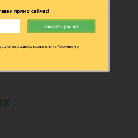
лет официальной
Суммарный опыт
авки прямо сейчас!
работы и изделия
сертифицированных специалистов
более 200 лет
ерсональных данных в соответствии с Положением о