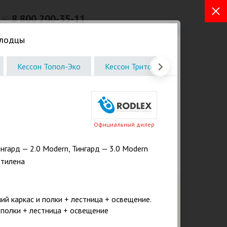
8 800 200-35-11
Бесплатный звонок из любых
олодцы
регионов РФ
Кессон Топол-Эко
Кессон Тритон Пластик
Пог
а. Услуги
Отзывы
ⓘ Статьи
Контакты
ЫЙ МОНТАЖ
Я, ЕМКОСТЕЙ
.
Официальный дилер
елия до 25 лет
ингард — 2.0 Modern, Тингард — 3.0 Modern
, АЗС,
этилена
ля
Закажите бесплатный расчет и
й каркас и полки + лестница + освещение.
консультацию от эксперта
 полки + лестница + освещение
сейчас!