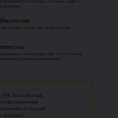
 производства, поселка, гостиницы, кафе и
проживания.
ПОЛЬЗОВАНИЕ
тков ила при чистке, как удобрение без
МПЕРАТУРЫ
тремальных температурах до -50, в т.ч вечно
наземное и подземное исполнение.
 25% Топас, Волгарь,
на профессиональный
платно или со скидкой
е хранение!