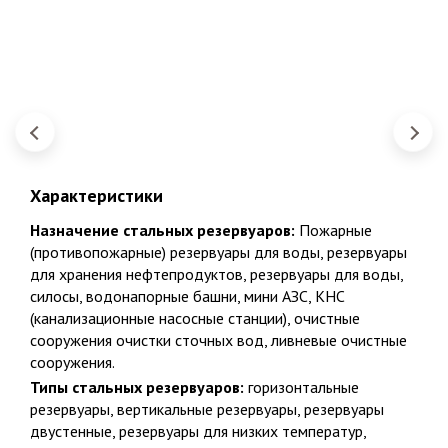
Характеристики
Факты о Био-Эксперт
Закажите бесплатный расчет и
Назначение стальных резервуаров:
Пожарные
консультацию от эксперта сейчас!
(противопожарные) резервуары для воды, резервуары
для хранения нефтепродуктов, резервуары для воды,
НАШ ПРИНЦИП
силосы, водонапорные башни, мини АЗС, КНС
Честность и качество с пожизненной поддержкой
(канализационные насосные станции), очистные
сооружения очистки сточных вод, ливневые очистные
16
сооружения.
Типы стальных резервуаров:
горизонтальные
резервуары, вертикальные резервуары, резервуары
Вам перезвонят через 7 мин.
16 лет специализация по канализации, 24 года опыта в
строительстве
двустенные, резервуары для низких температур,