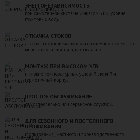
ЭНЕРГОНЕЗАВИСИМОСТЬ
реализуемой продукции присутствуют резервуары разных
видов и форм. Их объем варьируется в пределах от 20 до
при самотечной системе и низком УГВ (уровне
грунтовых вод).
200 000 литров. Мы предлагаем купить как полностью
герметичные емкости, так и ванны и прочие подобные
изделия из пластика и стеклопластика. Вся продукция
ОТКАЧКА СТОКОВ
изготовлена в соответствии с требованиями ГОСТ из
ассенизаторской машиной из приемной камеры по
материалов, безопасных для людей и окружающей среды.
мере наполнения твердых осадков.
МОНТАЖ ПРИ ВЫСОКОМ УГВ
и низких температурных условий, легкий и
герметичный корпус.
ПРОСТОЕ ОБСЛУЖИВАНИЕ
самостоятельно или сервисной службой.
ДЛЯ СЕЗОННОГО И ПОСТОЯННОГО
ПРОЖИВАНИЯ
(пользования), частного и производственного
сектора.