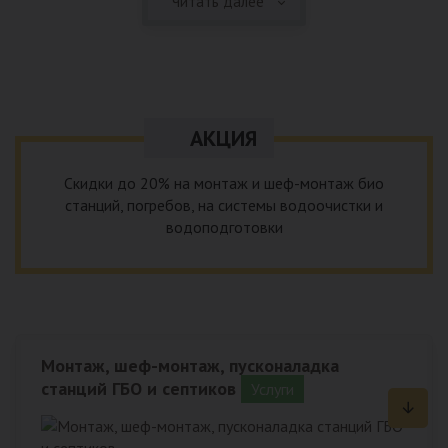
Читать далее
качественный монтаж систем водоснабжения из
качественных материалов на объектах любой сложности,
выполним все необходимые внешние и внутренние работы.
АКЦИЯ
Скидки до 20% на монтаж и шеф-монтаж био
станций, погребов, на системы водоочистки и
водоподготовки
Монтаж, шеф-монтаж, пусконаладка
станций ГБО и септиков
Услуги