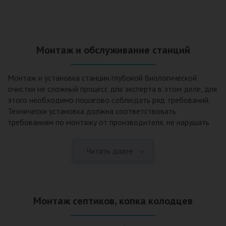
Монтаж и обслуживание станций
Монтаж и установка станции глубокой биологической
очистки не сложный процесс для эксперта в этом деле, для
этого необходимо пошагово соблюдать ряд требований.
Технически установка должна соответствовать
требованиям по монтажу от производителя, не нарушать
рекомендации в монтажной схеме и паспорте, в
электрической части, надо все же надо иметь
Читать далее
представления о требованиях ПУЭ, ведь не качественный
монтаж может привезти не только к выходу из строя
станции ГБО, но и стать причиной травмы и других более
серьезных последствий. Биологическая очистка сточных
Монтаж септиков, копка колодцев
вод – самый эффективный способ из всех существующих
сегодня. Степень очистки составляет 98%, стопроцентно
ликвидируются неприятные запахи, и на выходе из этого