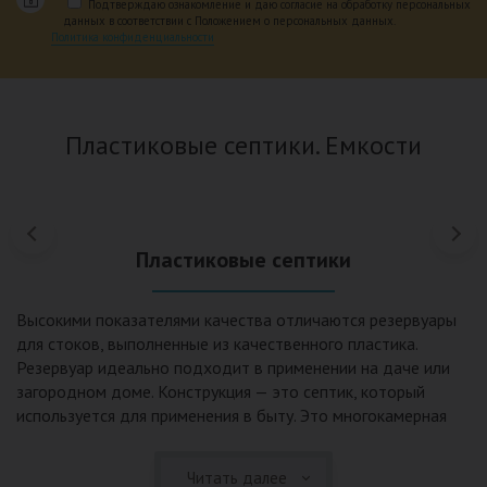
Подтверждаю ознакомление и даю согласие на обработку персональных
данных в соответствии с Положением о персональных данных.
Политика конфиденциальности
Пластиковые септики. Емкости
Пластиковые септики
Высокими показателями качества отличаются резервуары
для стоков, выполненные из качественного пластика.
Резервуар идеально подходит в применении на даче или
загородном доме. Конструкция — это септик, который
используется для применения в быту. Это многокамерная
конструкции использующая принцип отстаивания,
механической и биологической очистки. Септики из
Читать далее
пластика и стеклопластика пользуются широкой