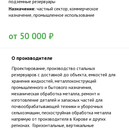
подземные резервуары
Подтверждаю ознакомление и даю согласие на обработку
Назначение:
частный сектор, коммерческое
персональных данных в соответствии с Положением о
назначение, промышленное использование
персональных данных.
Политика конфиденциальности
от 50 000 ₽
О производителе
Проектирование, производство стальных
резервуаров с доставкой до объекта, емкостей для
хранения жидкостей, металлоконструкций
промышленного и бытового назначения,
механическая обработка металла, ремонт и
изготовление деталей и запасных частей для
почвообрабатывающей техники и уборочных
сельхозмашин, пескоструйная обработка металла
напрямую от производителя в Кирове и других
Официальный представитель крупнейших и проверенных
производителей
регионах. Горизонтальные, вертикальные