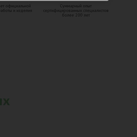
лет официальной
Суммарный опыт
работы и изделия
сертифицированных специалистов
более 200 лет