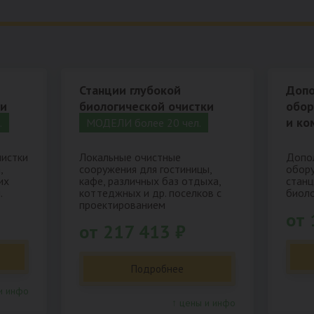
Станции глубокой
Допо
ки
биологической очистки
обор
и ко
.
МОДЕЛИ более 20 чел.
чистки
Локальные очистные
Допол
,
сооружения для гостиницы,
обору
их
кафе, различных баз отдыха,
станц
.
коттеджных и др. поселков с
биоло
проектированием
от 
от 217 413 ₽
Подробнее
и инфо
↑ цены и инфо