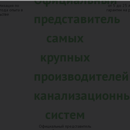
лизация по
от 5 до 25 
 года опыта в
гарантии на 
ьстве
Официальный представитель