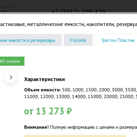
ыходных
+7 (3412) 209-129
8:00
г. Ижевск, ул.Маяковского, д.33,
астиковые, металлические емкости, накопители, резерву
оф. 316
Консультации в офисе по записи
кие емкости и резервуары
Flotenk
Тритон Пластик
Погреба. Кессоны
Жироловки. КНС. Дачное
Водоочистк
000 литров
ОСТАВКИ И ПРОФЕССИОНАЛЬН
ОННЫХ СИСТЕМ, ВОДОСНАБЖЕНИ
Характеристики
арантии на работы 5 лет, на изд
Объем емкости:
500, 1000, 1500, 2000, 3000, 3500
ачи, частного дома, коттеджа, таунхауса, магазина, кафе
11000, 12000, 13000, 14000, 15000, 20000, 25000, 
остиницы, поселка и др., под ключ до унитаза и смесите
от 13 273 ₽
Внимание!
Полную информацию с ценами и размерам