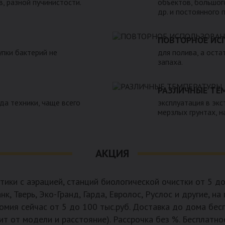
в, разной пучинистости.
объектов, большого
др. и постоянного 
ПОВТОРНОЕ ИС
пки бактерий не
для полива, а оста
запаха.
РАЗЛИЧНЫЕ ТЕ
зда техники, чаще всего
эксплуатация в экс
мерзлых грунтах, 
АКЦИЯ
птики с аэрацией, станций биологической очистки от 5 до
нк, Тверь, Эко-Гранд, Гарда, Евролос, Руслос и другие, 
мия сейчас от 5 до 100 тыс.руб. Доставка до дома бес
ит от модели и расстояние). Рассрочка без %. Бесплатно