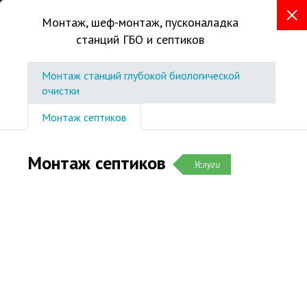
Монтаж, шеф-монтаж, пусконаладка
станций ГБО и септиков
+7 (3412) 209-129
г. Ижевск, ул.Маяковского, д.33,
Монтаж станций глубокой биологической
оф. 316
очистки
Консультации в офисе по записи
Монтаж септиков
Звоните без выходных
с 9:00 до 18:00
Монтаж септиков
Услуги