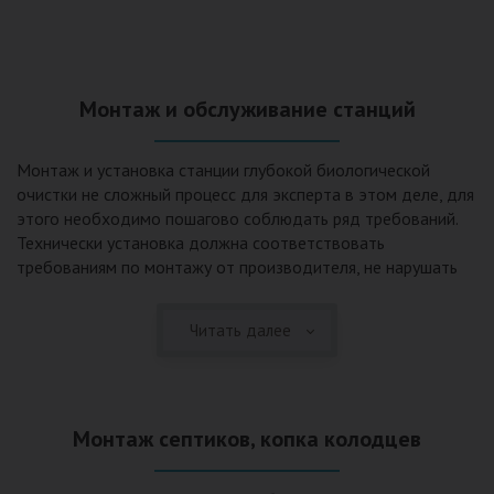
Монтаж и обслуживание станций
Монтаж и установка станции глубокой биологической
очистки не сложный процесс для эксперта в этом деле, для
этого необходимо пошагово соблюдать ряд требований.
Технически установка должна соответствовать
требованиям по монтажу от производителя, не нарушать
рекомендации в монтажной схеме и паспорте, в
электрической части, надо все же надо иметь
Читать далее
представления о требованиях ПУЭ, ведь не качественный
монтаж может привезти не только к выходу из строя
станции ГБО, но и стать причиной травмы и других более
серьезных последствий. Биологическая очистка сточных
Монтаж септиков, копка колодцев
вод – самый эффективный способ из всех существующих
сегодня. Степень очистки составляет 98%, стопроцентно
ликвидируются неприятные запахи, и на выходе из этого