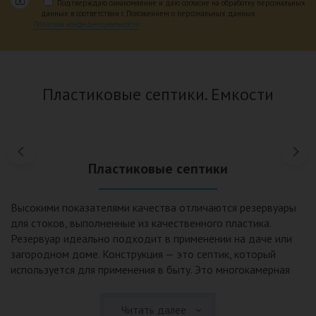
Подтверждаю ознакомление и даю согласие на обработку персональных
данных в соответствии с Положением о персональных данных.
Политика конфиденциальности
Пластиковые септики. Емкости
Пластиковые септики
Высокими показателями качества отличаются резервуары
для стоков, выполненные из качественного пластика.
Резервуар идеально подходит в применении на даче или
загородном доме. Конструкция — это септик, который
используется для применения в быту. Это многокамерная
конструкции использующая принцип отстаивания,
механической и биологической очистки. Септики из
Читать далее
пластика и стеклопластика пользуются широкой