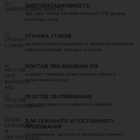
ЭНЕРГОНЕЗАВИСИМОСТЬ
реализуемой продукции присутствуют резервуары разных
видов и форм. Их объем варьируется в пределах от 20 до
при самотечной системе и низком УГВ (уровне
грунтовых вод).
200 000 литров. Мы предлагаем купить как полностью
герметичные емкости, так и ванны и прочие подобные
изделия из пластика и стеклопластика. Вся продукция
ОТКАЧКА СТОКОВ
изготовлена в соответствии с требованиями ГОСТ из
ассенизаторской машиной из приемной камеры по
материалов, безопасных для людей и окружающей среды.
мере наполнения твердых осадков.
МОНТАЖ ПРИ ВЫСОКОМ УГВ
и низких температурных условий, легкий и
герметичный корпус.
ПРОСТОЕ ОБСЛУЖИВАНИЕ
самостоятельно или сервисной службой.
ДЛЯ СЕЗОННОГО И ПОСТОЯННОГО
ПРОЖИВАНИЯ
(пользования), частного и производственного
сектора.