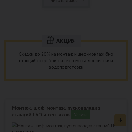
Читать далее
качественный монтаж систем водоснабжения из
качественных материалов на объектах любой сложности,
выполним все необходимые внешние и внутренние работы.
АКЦИЯ
Скидки до 20% на монтаж и шеф-монтаж био
станций, погребов, на системы водоочистки и
водоподготовки
Монтаж, шеф-монтаж, пусконаладка
станций ГБО и септиков
Услуги