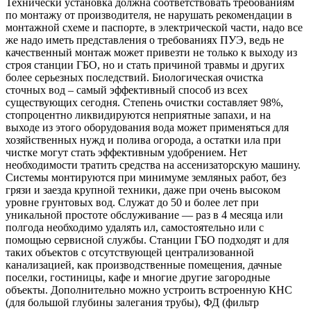
Технически установка должна соответствовать требованиям
по монтажу от производителя, не нарушать рекомендации в
монтажной схеме и паспорте, в электрической части, надо все
же надо иметь представления о требованиях ПУЭ, ведь не
качественный монтаж может привезти не только к выходу из
строя станции ГБО, но и стать причиной травмы и других
более серьезных последствий. Биологическая очистка
сточных вод – самый эффективный способ из всех
существующих сегодня. Степень очистки составляет 98%,
стопроцентно ликвидируются неприятные запахи, и на
выходе из этого оборудования вода может применяться для
хозяйственных нужд и полива огорода, а остатки ила при
чистке могут стать эффективным удобрением. Нет
необходимости тратить средства на ассенизаторскую машину.
Системы монтируются при минимуме земляных работ, без
грязи и заезда крупной техники, даже при очень высоком
уровне грунтовых вод. Служат до 50 и более лет при
уникальной простоте обслуживание — раз в 4 месяца или
полгода необходимо удалять ил, самостоятельно или с
помощью сервисной службы. Станции ГБО подходят и для
таких объектов с отсутствующей централизованной
канализацией, как производственные помещения, дачные
поселки, гостиницы, кафе и многие другие загородные
объекты. Дополнительно можно устроить встроенную КНС
(для большой глубины залегания трубы), ФД (фильтр