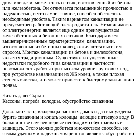
дома или дачи, может стать септик, изготовленный из бетона
или железобетона. Он отличается повышенной прочностью и
надежностью, и что самое главное, способен обеспечить
необходимые удобства. Таким вариантом канализации не
предусмотрен работающий электродвигатель. Независимость
от электроэнергии является еще одним преимуществом
железобетонных и бетонных септиков. Благодаря всем
вышеперечисленным характеристикам, канализации,
изготовленные из бетонных колец, отличаются высоким
спросом. Монтаж канализации из бетона и железобетона,
является традиционным. Существуют и существенные
недостатки подобного типа канализации в частности
невозможность работы при высоком уровне грунтовых вод,
при устройстве канализации из ЖБ колец, а также плохая
степень очистки, что может привести к быстрому заиливанию
почвы.
Читать далее
Скрыть
Кессоны, погреба, колодцы, обустройство скважины
Довольно часто, владельцы частных домов и дач вынуждены
бурить скважины и копать колодцы, дающие питьевую воду. В
большинстве случаев первые необходимо обустраивать и
защищать. Этого можно добиться множеством способов, но
самым удачным и надежным вариантов является обустройство