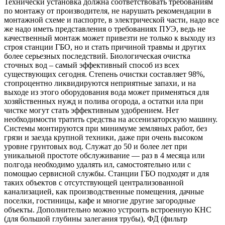
Технически установка должна соответствовать требованиям
по монтажу от производителя, не нарушать рекомендации в
монтажной схеме и паспорте, в электрической части, надо все
же надо иметь представления о требованиях ПУЭ, ведь не
качественный монтаж может привезти не только к выходу из
строя станции ГБО, но и стать причиной травмы и других
более серьезных последствий. Биологическая очистка
сточных вод – самый эффективный способ из всех
существующих сегодня. Степень очистки составляет 98%,
стопроцентно ликвидируются неприятные запахи, и на
выходе из этого оборудования вода может применяться для
хозяйственных нужд и полива огорода, а остатки ила при
чистке могут стать эффективным удобрением. Нет
необходимости тратить средства на ассенизаторскую машину.
Системы монтируются при минимуме земляных работ, без
грязи и заезда крупной техники, даже при очень высоком
уровне грунтовых вод. Служат до 50 и более лет при
уникальной простоте обслуживание — раз в 4 месяца или
полгода необходимо удалять ил, самостоятельно или с
помощью сервисной службы. Станции ГБО подходят и для
таких объектов с отсутствующей централизованной
канализацией, как производственные помещения, дачные
поселки, гостиницы, кафе и многие другие загородные
объекты. Дополнительно можно устроить встроенную КНС
(для большой глубины залегания трубы), ФД (фильтр