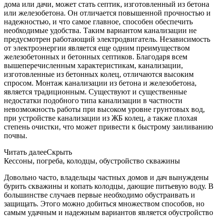
дома или дачи, может стать септик, изготовленный из бетона
или железобетона. Он отличается повышенной прочностью и
надежностью, и что самое главное, способен обеспечить
необходимые удобства. Таким вариантом канализации не
предусмотрен работающий электродвигатель. Независимость
от электроэнергии является еще одним преимуществом
железобетонных и бетонных септиков. Благодаря всем
вышеперечисленным характеристикам, канализации,
изготовленные из бетонных колец, отличаются высоким
спросом. Монтаж канализации из бетона и железобетона,
является традиционным. Существуют и существенные
недостатки подобного типа канализации в частности
невозможность работы при высоком уровне грунтовых вод,
при устройстве канализации из ЖБ колец, а также плохая
степень очистки, что может привести к быстрому заиливанию
почвы.
Читать далее
Скрыть
Кессоны, погреба, колодцы, обустройство скважины
Довольно часто, владельцы частных домов и дач вынуждены
бурить скважины и копать колодцы, дающие питьевую воду. В
большинстве случаев первые необходимо обустраивать и
защищать. Этого можно добиться множеством способов, но
самым удачным и надежным вариантов является обустройство