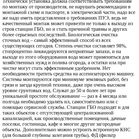
Технически установка должна соответствовать требованиям
по монтажу от производителя, не нарушать рекомендации в
монтажной схеме и паспорте, в электрической части, надо все
же надо иметь представления о требованиях ПУЭ, ведь не
качественный монтаж может привезти не только к выходу из
строя станции ГБО, но и стать причиной травмы и других
более серьезных последствий. Биологическая очистка
сточных вод – самый эффективный способ из всех
существующих сегодня. Степень очистки составляет 98%,
стопроцентно ликвидируются неприятные запахи, и на
выходе из этого оборудования вода может применяться для
хозяйственных нужд и полива огорода, а остатки ила при
чистке могут стать эффективным удобрением. Нет
необходимости тратить средства на ассенизаторскую машину.
Системы монтируются при минимуме земляных работ, без
грязи и заезда крупной техники, даже при очень высоком
уровне грунтовых вод. Служат до 50 и более лет при
уникальной простоте обслуживание — раз в 4 месяца или
полгода необходимо удалять ил, самостоятельно или с
помощью сервисной службы. Станции ГБО подходят и для
таких объектов с отсутствующей централизованной
канализацией, как производственные помещения, дачные
поселки, гостиницы, кафе и многие другие загородные
объекты. Дополнительно можно устроить встроенную КНС
(для большой глубины залегания трубы), ФД (фильтр