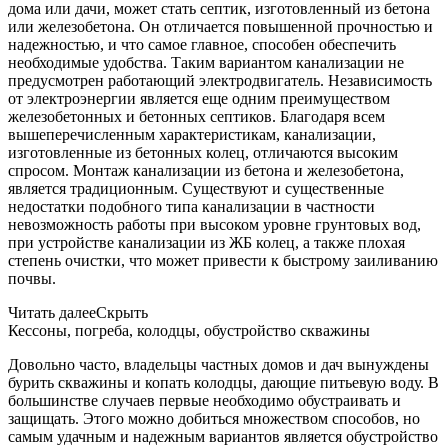
дома или дачи, может стать септик, изготовленный из бетона
или железобетона. Он отличается повышенной прочностью и
надежностью, и что самое главное, способен обеспечить
необходимые удобства. Таким вариантом канализации не
предусмотрен работающий электродвигатель. Независимость
от электроэнергии является еще одним преимуществом
железобетонных и бетонных септиков. Благодаря всем
вышеперечисленным характеристикам, канализации,
изготовленные из бетонных колец, отличаются высоким
спросом. Монтаж канализации из бетона и железобетона,
является традиционным. Существуют и существенные
недостатки подобного типа канализации в частности
невозможность работы при высоком уровне грунтовых вод,
при устройстве канализации из ЖБ колец, а также плохая
степень очистки, что может привести к быстрому заиливанию
почвы.
Читать далее
Скрыть
Кессоны, погреба, колодцы, обустройство скважины
Довольно часто, владельцы частных домов и дач вынуждены
бурить скважины и копать колодцы, дающие питьевую воду. В
большинстве случаев первые необходимо обустраивать и
защищать. Этого можно добиться множеством способов, но
самым удачным и надежным вариантов является обустройство