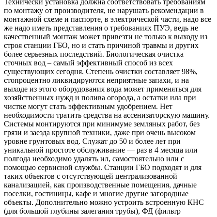
Технически установка должна соответствовать требованиям
по монтажу от производителя, не нарушать рекомендации в
монтажной схеме и паспорте, в электрической части, надо все
же надо иметь представления о требованиях ПУЭ, ведь не
качественный монтаж может привезти не только к выходу из
строя станции ГБО, но и стать причиной травмы и других
более серьезных последствий. Биологическая очистка
сточных вод – самый эффективный способ из всех
существующих сегодня. Степень очистки составляет 98%,
стопроцентно ликвидируются неприятные запахи, и на
выходе из этого оборудования вода может применяться для
хозяйственных нужд и полива огорода, а остатки ила при
чистке могут стать эффективным удобрением. Нет
необходимости тратить средства на ассенизаторскую машину.
Системы монтируются при минимуме земляных работ, без
грязи и заезда крупной техники, даже при очень высоком
уровне грунтовых вод. Служат до 50 и более лет при
уникальной простоте обслуживание — раз в 4 месяца или
полгода необходимо удалять ил, самостоятельно или с
помощью сервисной службы. Станции ГБО подходят и для
таких объектов с отсутствующей централизованной
канализацией, как производственные помещения, дачные
поселки, гостиницы, кафе и многие другие загородные
объекты. Дополнительно можно устроить встроенную КНС
(для большой глубины залегания трубы), ФД (фильтр