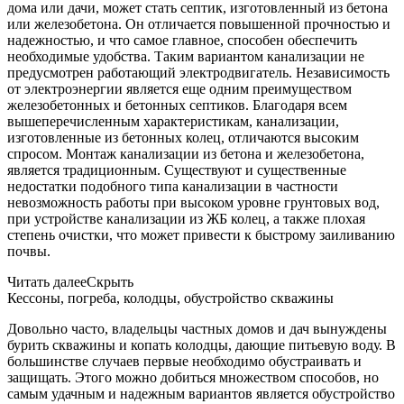
дома или дачи, может стать септик, изготовленный из бетона
или железобетона. Он отличается повышенной прочностью и
надежностью, и что самое главное, способен обеспечить
необходимые удобства. Таким вариантом канализации не
предусмотрен работающий электродвигатель. Независимость
от электроэнергии является еще одним преимуществом
железобетонных и бетонных септиков. Благодаря всем
вышеперечисленным характеристикам, канализации,
изготовленные из бетонных колец, отличаются высоким
спросом. Монтаж канализации из бетона и железобетона,
является традиционным. Существуют и существенные
недостатки подобного типа канализации в частности
невозможность работы при высоком уровне грунтовых вод,
при устройстве канализации из ЖБ колец, а также плохая
степень очистки, что может привести к быстрому заиливанию
почвы.
Читать далее
Скрыть
Кессоны, погреба, колодцы, обустройство скважины
Довольно часто, владельцы частных домов и дач вынуждены
бурить скважины и копать колодцы, дающие питьевую воду. В
большинстве случаев первые необходимо обустраивать и
защищать. Этого можно добиться множеством способов, но
самым удачным и надежным вариантов является обустройство