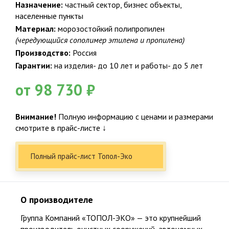
Назначение:
частный сектор, бизнес объекты,
населенные пункты
Материал:
морозостойкий полипропилен
(чередующийся сополимер этилена и пропилена)
Производство:
Россия
Гарантии:
на изделия- до 10 лет и работы- до 5 лет
от 98 730 ₽
Факты о Био-Эксперт
Закажите бесплатный расчет и
Внимание!
Полную информацию с ценами и размерами
консультацию от эксперта сейчас!
смотрите в прайс-листе ↓
НАШ ПРИНЦИП
Полный прайс-лист Топол-Эко
Честность и качество с пожизненной поддержкой
16
О производителе
Вам перезвонят через 7 мин.
16 лет специализация по канализации, 24 года опыта в
Группа Компаний «ТОПОЛ-ЭКО»
— это крупнейший
строительстве
производитель очистных сооружений, автономных