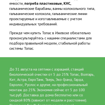
емкости
,
погреба пластиковые, КНС,
25
гальванические барабаны, ванны колокольного типа,
гальванические колокола, гальванические линии
проектируемые и изготавливаемые с учетом
от 5 до 25 лет официальной гарантии на работы и изделия
индивидуальных требований.
267
Прежде чем купить Топас в Ижевске обязательно
проконсультируйтесь с нашими специалистами для
подбора правильной модели, стабильной работы
Суммарный опыт сертифицированных специалистов более 200 лет
системы Топас.
До 31 августа на септики с аэрацией, станций
биологической очистки от 5 до 25% Топас, Волгарь,
Выполнили более 4000 объектов
Кит, Астра, ЕвроТанк, Тверь, Эко-Гранд, Гарда,
Евролос, Руслос и другие, на профессиональный
монтаж до 25%. Экономия сейчас от 5 до 100
тыс.руб. Доставка до дома бесплатно или со
скидкой 80% (зависит от модели и расстояние).