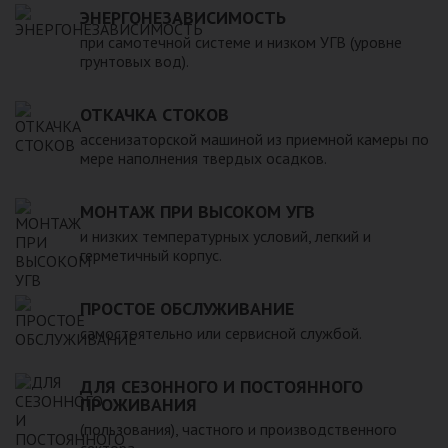
ЭНЕРГОНЕЗАВИСИМОСТЬ
реализуемой продукции присутствуют резервуары разных
видов и форм. Их объем варьируется в пределах от 20 до
при самотечной системе и низком УГВ (уровне
грунтовых вод).
200 000 литров. Мы предлагаем купить как полностью
герметичные емкости, так и ванны и прочие подобные
изделия из пластика и стеклопластика. Вся продукция
ОТКАЧКА СТОКОВ
изготовлена в соответствии с требованиями ГОСТ из
ассенизаторской машиной из приемной камеры по
материалов, безопасных для людей и окружающей среды.
мере наполнения твердых осадков.
МОНТАЖ ПРИ ВЫСОКОМ УГВ
и низких температурных условий, легкий и
герметичный корпус.
ПРОСТОЕ ОБСЛУЖИВАНИЕ
самостоятельно или сервисной службой.
ДЛЯ СЕЗОННОГО И ПОСТОЯННОГО
ПРОЖИВАНИЯ
(пользования), частного и производственного
сектора.