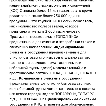
канализаций, комплексных очистных сооружений
Подтверждаю ознакомление и даю согласие на обработку
персональных данных в соответствии с Положением о
(КОС). Основана более 15 лет назад, за это время
персональных данных.
реализовано свыше более 230 000 единиц
Политика конфиденциальности
продукции — это крупнейший в России показатель,
как и количество пользователей, которое
превысило отметку в 2 600 тысяч человек.
Продукция, производимая «ТОПОЛ-ЭКО»
предназначена для очистки и переработки стоков в
следующих направлениях:
Индивидуальные
очистные сооружения
(предназначенные для
очистки бытовых сточных вод отдельно взятого
частного, загородного дома, гостиницы или
небольшой группы домов) модели станций, а в
простонародье септики ТОПАС, ТОПАС-С, ТОПАЭРО
и др.;
Комплексные очистные сооружения
(предназначенные для очистки бытовых сточных
вод с большой группы домов, коттеджного поселка
или целого города) модели ТОПАЭРО-М, ТОПАЭРО-
Официальный представитель крупнейших и проверенных
М/Е, ТОПГЛОБАЛ;
Специализированные очистные
производителей
сооружения
и КНС.
Гальваническое оборудование,