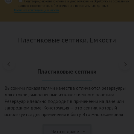
Подтверждаю ознакомление и даю согласие на обработку персональных
данных в соответствии с Положением о персональных данных.
Политика конфиденциальности
Пластиковые септики. Емкости
Пластиковые септики
Высокими показателями качества отличаются резервуары
для стоков, выполненные из качественного пластика.
Резервуар идеально подходит в применении на даче или
загородном доме. Конструкция — это септик, который
используется для применения в быту. Это многокамерная
конструкции использующая принцип отстаивания,
механической и биологической очистки. Септики из
Читать далее
пластика и стеклопластика пользуются широкой