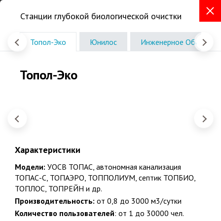
Станции глубокой биологической очистки
+7 (3412) 209-129
Топол-Эко
Юнилос
Инженерное Оборудов
г. Ижевск, ул.Маяковского, д.33,
оф. 316
Консультации в офисе по записи
Топол-Эко
Звоните без выходных
с 9:00 до 18:00
Удмуртия
ПРЯМЫЕ ПОСТАВКИ И ПРОФЕССИОНАЛЬНЫЙ
МОНТАЖ
Характеристики
КАНАЛИЗАЦИОННЫХ СИСТЕМ,
ВОДОСНАБЖЕНИЯ, ЕМКОСТЕЙ
.
Модели:
УОСВ ТОПАС, автономная канализация
Официальные гарантии на работы 5 лет, на
ТОПАС-С, ТОПАЭРО, ТОППОЛИУМ, септик ТОПБИО,
изделия до 25 лет
ТОПЛОС, ТОПРЕЙН и др.
Для дачи, частного дома, коттеджа, таунхауса, магазина,
Производительность:
от 0,8 до 3000 м3/сутки
кафе, АЗС,
Количество пользователей
: от 1 до 30000 чел.
гостиницы, поселка и др., под ключ до унитаза и смесителя