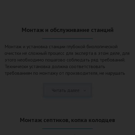
Монтаж и обслуживание станций
Монтаж и установка станции глубокой биологической
очистки не сложный процесс для эксперта в этом деле, для
этого необходимо пошагово соблюдать ряд требований.
Технически установка должна соответствовать
требованиям по монтажу от производителя, не нарушать
рекомендации в монтажной схеме и паспорте, в
электрической части, надо все же надо иметь
Читать далее
представления о требованиях ПУЭ, ведь не качественный
монтаж может привезти не только к выходу из строя
станции ГБО, но и стать причиной травмы и других более
серьезных последствий. Биологическая очистка сточных
Монтаж септиков, копка колодцев
вод – самый эффективный способ из всех существующих
сегодня. Степень очистки составляет 98%, стопроцентно
ликвидируются неприятные запахи, и на выходе из этого