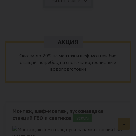
Читать далее
качественный монтаж систем водоснабжения из
качественных материалов на объектах любой сложности,
выполним все необходимые внешние и внутренние работы.
АКЦИЯ
Скидки до 20% на монтаж и шеф-монтаж био
станций, погребов, на системы водоочистки и
водоподготовки
Монтаж, шеф-монтаж, пусконаладка
станций ГБО и септиков
Услуги